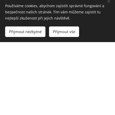
Handmade zpracování
Používáme cookies, abychom zajistili správné fungování a
bezpečnost našich stránek. Tím vám můžeme zajistit tu
nejlepší zkušenost při jejich návštěvě.
GRAVÍROVÁNÍ NA
Přijmout nezbytné
Přijmout vše
ZAKÁZKU
Ty a Já, Já a Vy, My a Vy ....
Tvoříme na přání, po domluvě Vám můžeme
vytvořit i předměty na míru od razítek, medailí,
dekorací, šperků, větších nástěnných dekorací,
dárkových prkének nebo třeba osobních lžiček,
kartáčků a mnoho dalších. Spolupráci jsme
otevření do tvoření nadšení.