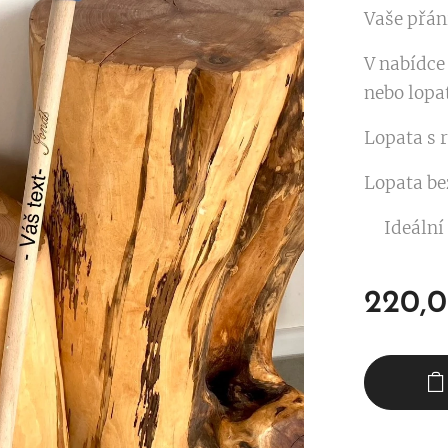
Vaše přán
V nabídce
nebo lopat
Lopata s 
Lopata be
Ideální d
220,