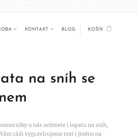
ROBA
KONTAKT
BLOG
KOŠÍK
ata na sníh se
énem
pomocníky u nás seženete i lopatu na sníh,
 Vám rádi vygravírujeme text i jméno na