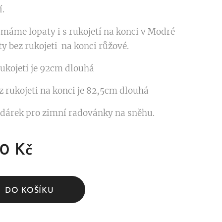
í.
 máme lopaty i s rukojetí na konci v Modré
y bez rukojeti na konci růžové.
rukojeti je 92cm dlouhá
z rukojeti na konci je 82,5cm dlouhá
árek pro zimní radovánky na sněhu.
00
Kč
DO KOŠÍKU