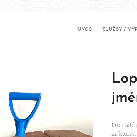
ÚVOD
SLUŽBY / VÝ
Lop
jm
Pro malé 
na kterou