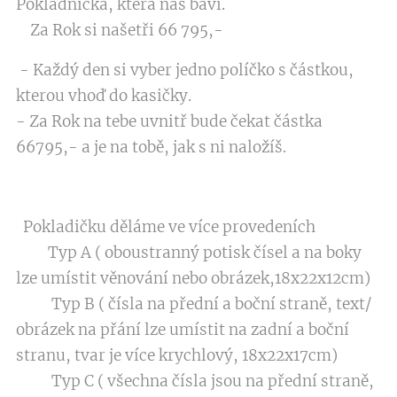
Pokladnička, která nás baví.
Za Rok si našetři 66 795,-
- Každý den si vyber jedno políčko s částkou,
kterou vhoď do kasičky.
- Za Rok na tebe uvnitř bude čekat částka
66795,- a je na tobě, jak s ni naložíš.
Pokladičku děláme ve více provedeních
Typ A ( oboustranný potisk čísel a na boky
lze umístit věnování nebo obrázek,18x22x12cm)
Typ B ( čísla na přední a boční straně, text/
obrázek na přání lze umístit na zadní a boční
stranu, tvar je více krychlový, 18x22x17cm)
Typ C ( všechna čísla jsou na přední straně,