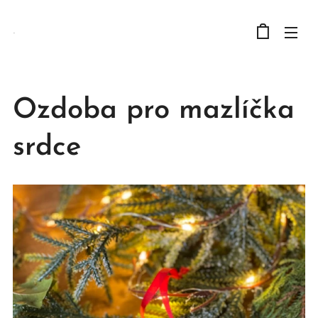
.
Ozdoba pro mazlíčka
srdce