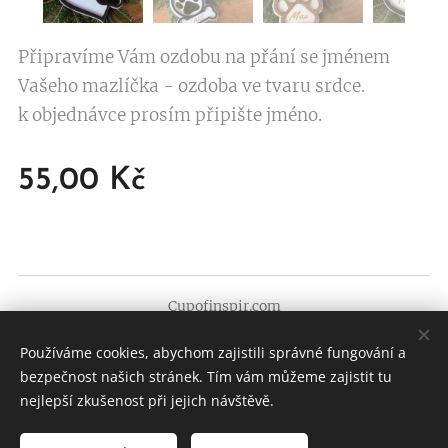
Připravíme Vám ozdobu na přání se jménem
Vašeho mazlíčka - ozdoba ve tvaru srdce.
k objednávce prosím připište jméno.
55,00
Kč
Cupofinspir.com
Všechna práva vyhrazena 2022
Používáme cookies, abychom zajistili správné fungování a
Cookies
bezpečnost našich stránek. Tím vám můžeme zajistit tu
nejlepší zkušenost při jejich návštěvě.