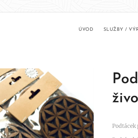
ÚVOD
SLUŽBY / VÝ
Pod
živ
Podtácek 