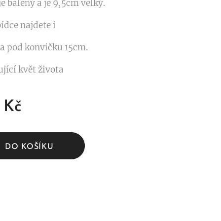
e balený a je 9,5cm velký.
ídce najdete i
ta pod konvičku 15cm.
jící květ života
Kč
DO KOŠÍKU