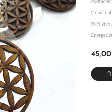
Podtácek j
V naší nab
Květ živo
Energetizu
45,00