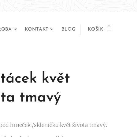
ROBA
KONTAKT
BLOG
KOŠÍK
tácek květ
ota tmavý
pod hrneček /skleničku květ života tmavý.