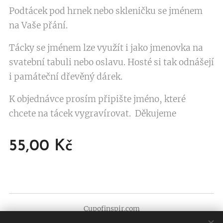
Podtácek pod hrnek nebo skleničku se jménem
na Vaše přání.
Tácky se jménem lze využít i jako jmenovka na
svatební tabuli nebo oslavu. Hosté si tak odnášejí
i památeční dřevěný dárek.
K objednávce prosím připište jméno, které
chcete na tácek vygravírovat. Děkujeme
55,00
Kč
Cupofinspir.com