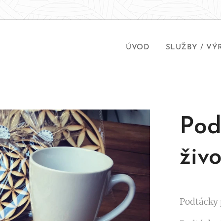
ÚVOD
SLUŽBY / VÝ
Pod
živ
Podtácky 