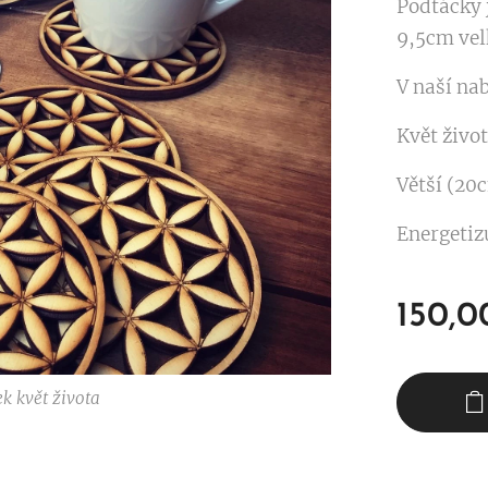
Podtácky 
9,5cm vel
V naší nab
Květ živo
Větší (20
Energetizu
150,0
k květ života