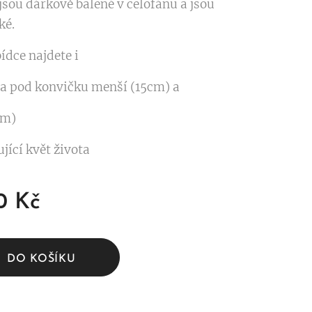
jsou dárkově balené v celofánu a jsou
ké.
ídce najdete i
ta pod konvičku menší (15cm) a
cm)
jící květ života
0
Kč
DO KOŠÍKU